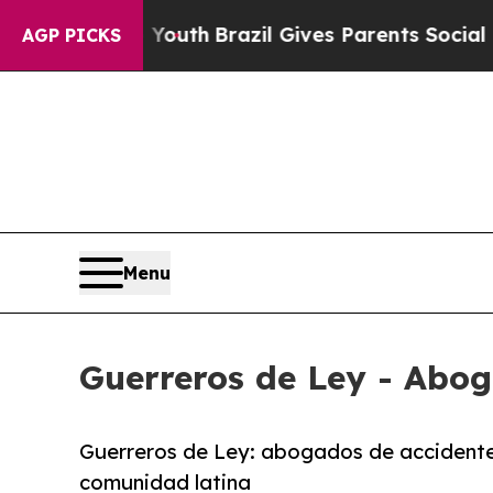
rms to Youth
Brazil Gives Parents Social Media C
AGP PICKS
Menu
Guerreros de Ley - Abog
Guerreros de Ley: abogados de accidentes 
comunidad latina