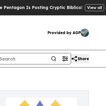
on Is Posting Cryptic Biblical Messages on Soci
View all
Provided by AGP
Share