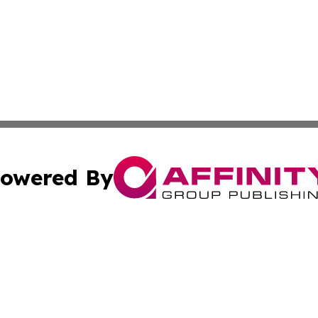
owered By
ubmit Press Release
Terms & Conditions
Copyright/DMCA
s Inc. dba Affinity Group Publishing & The America Watch
Cookie Settings / Your Privacy Choices