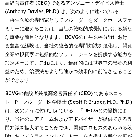
高経営責任者 (CEO) であるアンソニー・デイビス博士
(Anthony Davies, Ph.D.) は、次のように述べている。
「再生医療の専門家としてブルーダーをダークホースファ
ミリーに迎えることは、当社の戦略的成長期における新た
な重要な節目となります。 BCVGの再生医療分野におけ
る豊富な経験は、当社の総合的な専門知識を強化し、開発
企業や投資家に包括的なソリューションを提供する能力を
加速させます。これにより、最終的には世界中の患者の利
益のため、治療法をより迅速かつ効果的に前進させること
ができます。」
BCVGの創設者兼最高経営責任者 (CEO) であるスコッ
ト・P・ブルーダー医学博士 (Scott P. Bruder, M.D., Ph.D.)
は、次のように付け加えている。「DHCGとの提携によ
り、当社のコアチームおよびアドバイザーが提供できる専
門知識を拡大することができ、開発プロセスのあらゆる段
階においてクライアントパートナーを支援する機会が広が