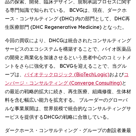
品の探索、開発、臨床デザイン、規制承認プロセスに関す
る専門知識で知られている。 BCVGは、現在、ダークホ
ース・コンサルティング (DHC) 内の部門として、DHC再
生医療部門 (DHC Regenerative Medicine) となった。
今回の買収により、DHCGは統合されたコンサルティング
サービスのエコシステムを構築することで、バイオ医薬品
の開発と商業化を加速させるという患者中心のコミットメ
ントをさらに強化する。 BCVGを迎えることで、当グル
ープは、
バイオテックロジック (BioTechLogic)
および
コ
ンバージ・コンサルティング (Converge Consulting)
と
の最近の戦略的拡大に続き、再生医療、組織修復、生体材
料を含む幅広い能力を拡充する。 ブルーダーのグローバ
ルな事業展開は、世界規模で統合的なコンサルティングサ
ービスを提供するDHCGの戦略に合致している。
ダークホース・コンサルティング・グループの創設者兼最